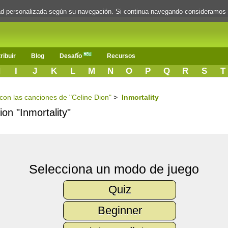
dad personalizada según su navegación. Si continua navegando consideramos
ribuir
Blog
Desafío
Recursos
H
I
J
K
L
M
N
O
P
Q
R
S
T
 con las canciones de "Celine Dion"
>
Inmortality
ion "Inmortality"
Selecciona un modo de juego
Quiz
Beginner