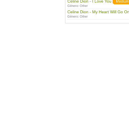
Celine Dion - I Love You
Medium
Género:
Other
Celine Dion - My Heart Will Go O
Género:
Other