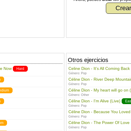
Crear
Otros ejercicios
 Me Now
Celine Dion - It's All Coming Bac
Hard
Género:
Pop
Céline Dion - River Deep Mountai
m
Género:
Pop
Céline Dion - My heart will go on 
edium
Género:
Other
Céline Dion - I'm Alive (Live)
m
Eas
Género:
Pop
Céline Dion - Because You Love
Género:
Pop
Céline Dion - The Power Of Love 
um
Género:
Pop