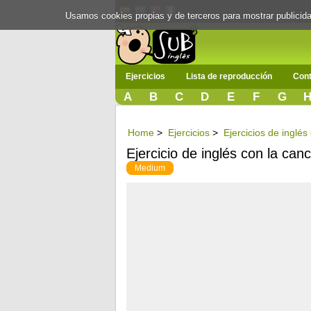
Usamos cookies propias y de terceros para mostrar publici
Ejercicios
Lista de reproducción
Cont
A
B
C
D
E
F
G
Home
>
Ejercicios
>
Ejercicios de inglés
Ejercicio de inglés con la canc
Medium