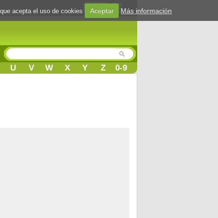
Login
Aceptar
Más información
 que acepta el uso de cookies
U
V
W
X
Y
Z
0-9