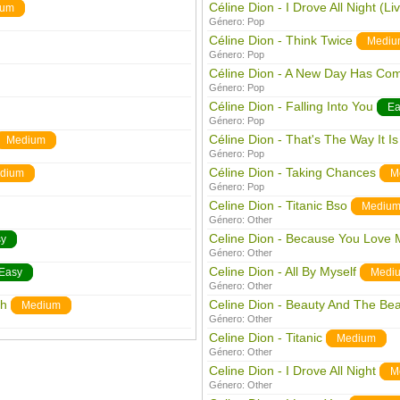
Céline Dion - I Drove All Night (Li
ium
Género:
Pop
Céline Dion - Think Twice
Mediu
Género:
Pop
Céline Dion - A New Day Has Co
Género:
Pop
Céline Dion - Falling Into You
Ea
Género:
Pop
Céline Dion - That's The Way It Is
Medium
Género:
Pop
Céline Dion - Taking Chances
dium
M
Género:
Pop
Celine Dion - Titanic Bso
Mediu
Género:
Other
Celine Dion - Because You Love 
sy
Género:
Other
Celine Dion - All By Myself
Easy
Medi
Género:
Other
gh
Celine Dion - Beauty And The Bea
Medium
Género:
Other
Celine Dion - Titanic
Medium
Género:
Other
Celine Dion - I Drove All Night
M
Género:
Other