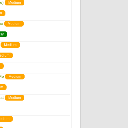
ve)
Medium
m
me
Medium
sy
Medium
edium
m
Me
Medium
um
st
Medium
edium