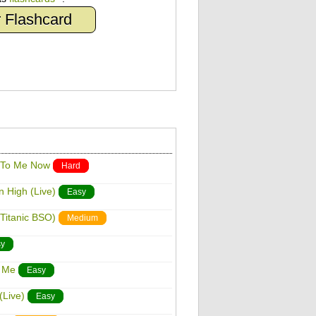
 Flashcard
k To Me Now
Hard
n High (Live)
Easy
(Titanic BSO)
Medium
y
d Me
Easy
(Live)
Easy