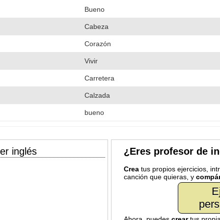
Bueno
Cabeza
Corazón
Vivir
Carretera
Calzada
bueno
er inglés
¿Eres profesor de i
Crea
tus propios ejercicios, in
canción que quieras, y
compár
E
pers
Ahora, puedes
crear
tus propi