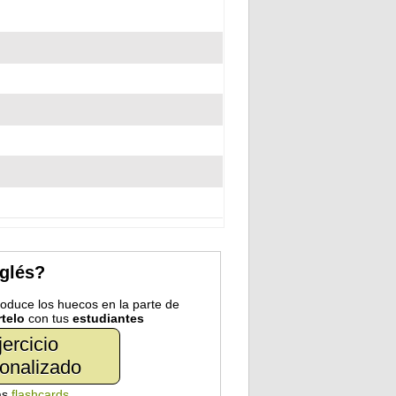
nglés?
troduce los huecos en la parte de
telo
con tus
estudiantes
jercicio
onalizado
as
flashcards
.