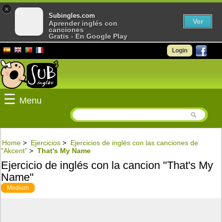
×
Subingles.com
Ver
Aprender inglés con
canciones
Gratis - En Google Play
Login
☰
Menu
Home
>
Ejercicios
>
Ejercicios de inglés con las canciones de
"Akcent"
>
That's My Name
Ejercicio de inglés con la cancion "That's My
Name"
Medium