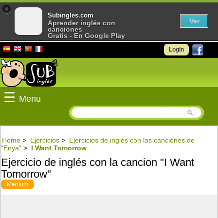
×
Subingles.com
Ver
Aprender inglés con
canciones
Gratis - En Google Play
Login
☰
Menu
Home
>
Ejercicios
>
Ejercicios de inglés con las canciones de
"Enya"
>
I Want Tomorrow
Ejercicio de inglés con la cancion "I Want
Tomorrow"
Medium