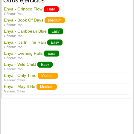
Otros ejercicios
Enya - Orinoco Flow
Hard
Género:
Pop
Enya - Book Of Days
Medium
Género:
Pop
Enya - Caribbean Blue
Easy
Género:
Pop
Enya - It's In The Rain
Easy
Género:
Pop
Enya - Evening Falls
Easy
Género:
Pop
Enya - Wild Child
Easy
Género:
Pop
Enya - Only Time
Medium
Género:
Other
Enya - May It Be
Medium
Género:
Other