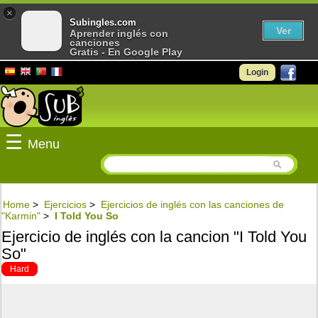
×
Subingles.com
Ver
Aprender inglés con
canciones
Gratis - En Google Play
Login
☰
Menu
Home
>
Ejercicios
>
Ejercicios de inglés con las canciones de
"Karmin"
>
I Told You So
Ejercicio de inglés con la cancion "I Told You
So"
Hard