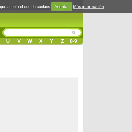
Login
Aceptar
Más información
 que acepta el uso de cookies
U
V
W
X
Y
Z
0-9