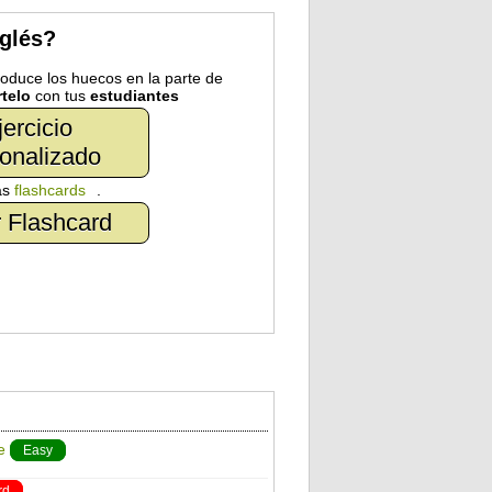
nglés?
troduce los huecos en la parte de
telo
con tus
estudiantes
jercicio
onalizado
as
flashcards
.
 Flashcard
e
Easy
rd