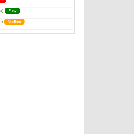
o)
Easy
re
Medium