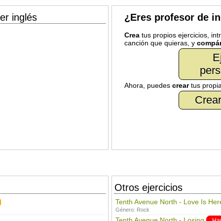
er inglés
¿Eres profesor de i
Crea
tus propios ejercicios, in
canción que quieras, y
compár
E
pers
Ahora, puedes
crear
tus propi
Crear
Otros ejercicios
Tenth Avenue North - Love Is Her
Género:
Rock
Tenth Avenue North - Losing
Ha