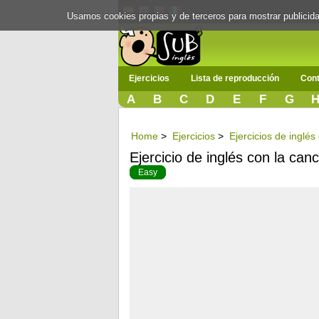
Usamos cookies propias y de terceros para mostrar publici
Ejercicios
Lista de reproducción
Cont
A
B
C
D
E
F
G
Home
>
Ejercicios
>
Ejercicios de inglé
Ejercicio de inglés con la can
Easy