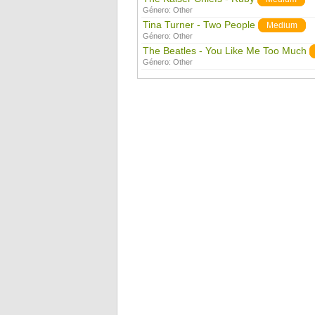
Género:
Other
Tina Turner - Two People
Medium
Género:
Other
The Beatles - You Like Me Too Much
Género:
Other