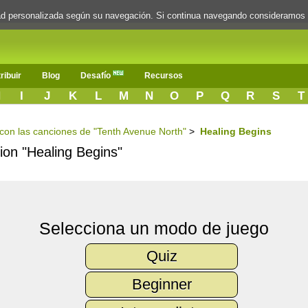
dad personalizada según su navegación. Si continua navegando consideramos
ribuir
Blog
Desafío
Recursos
H
I
J
K
L
M
N
O
P
Q
R
S
T
s con las canciones de "Tenth Avenue North"
>
Healing Begins
cion "Healing Begins"
Selecciona un modo de juego
Quiz
Beginner