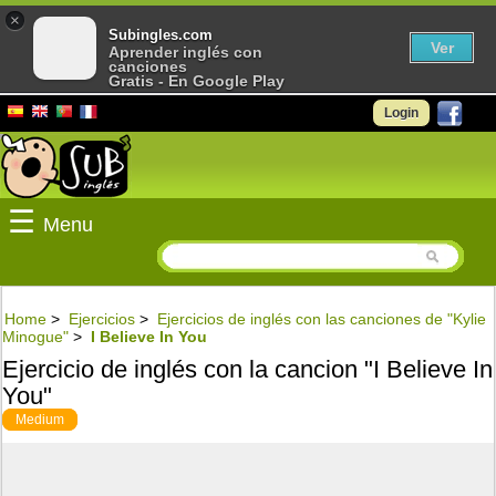
×
Subingles.com
Ver
Aprender inglés con
canciones
Gratis - En Google Play
Login
☰
Menu
Home
>
Ejercicios
>
Ejercicios de inglés con las canciones de "Kylie
Minogue"
>
I Believe In You
Ejercicio de inglés con la cancion "I Believe In
You"
Medium