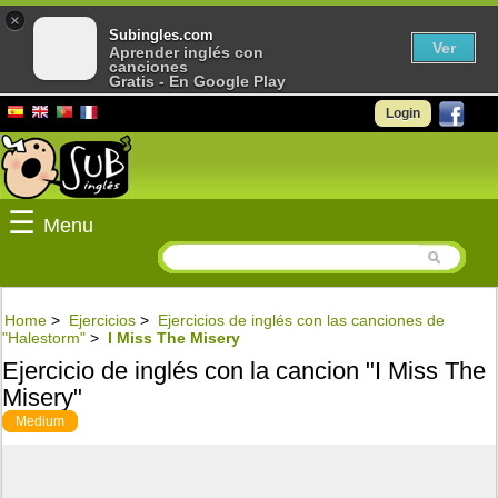
×
Subingles.com
Ver
Aprender inglés con
canciones
Gratis - En Google Play
Login
☰
Menu
Home
>
Ejercicios
>
Ejercicios de inglés con las canciones de
"Halestorm"
>
I Miss The Misery
Ejercicio de inglés con la cancion "I Miss The
Misery"
Medium