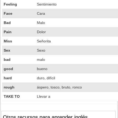
Feeling
Sentimiento
Face
Cara
Bad
Malo
Pain
Dolor
Miss
Señorita
Sex
Sexo
bad
malo
good
bueno
hard
duro, difícil
rough
áspero, tosco, bruto, ronco
TAKE TO
Llevar a
Otros recursos para aprender inglés