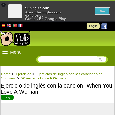
×
Subingles.com
Ver
Aprender inglés con
canciones
Gratis - En Google Play
Login
☰
Menu
Home
>
Ejercicios
>
Ejercicios de inglés con las canciones de
"Journey"
>
When You Love A Woman
Ejercicio de inglés con la cancion "When You
Love A Woman"
Easy