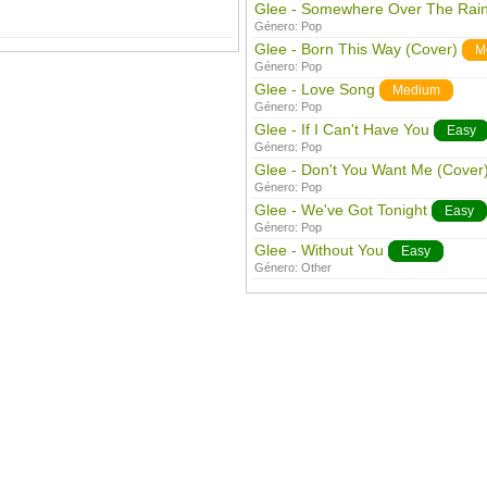
Glee - Somewhere Over The Rai
Género:
Pop
Glee - Born This Way (Cover)
M
Género:
Pop
Glee - Love Song
Medium
Género:
Pop
Glee - If I Can't Have You
Easy
Género:
Pop
Glee - Don't You Want Me (Cover
Género:
Pop
Glee - We've Got Tonight
Easy
Género:
Pop
Glee - Without You
Easy
Género:
Other