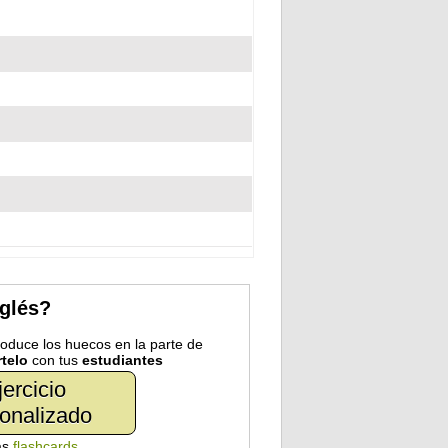
nglés?
troduce los huecos en la parte de
telo
con tus
estudiantes
jercicio
onalizado
as
flashcards
.