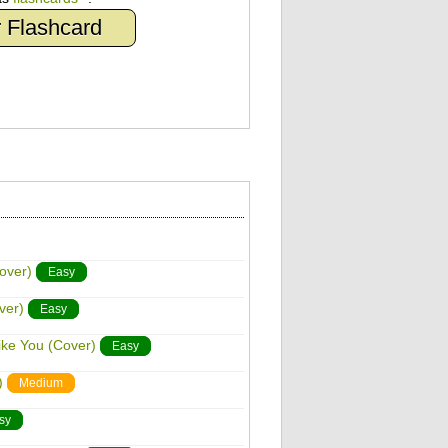
 Flashcard
over)
Easy
ver)
Easy
ike You (Cover)
Easy
)
Medium
sy