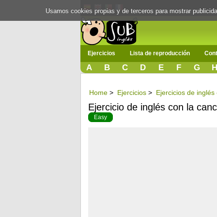
Usamos cookies propias y de terceros para mostrar publici
Ejercicios
Lista de reproducción
Cont
A
B
C
D
E
F
G
Home
>
Ejercicios
>
Ejercicios de inglés
Ejercicio de inglés con la can
Easy