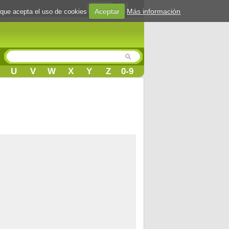
Login
Aceptar
Más información
 que acepta el uso de cookies
U
V
W
X
Y
Z
0-9