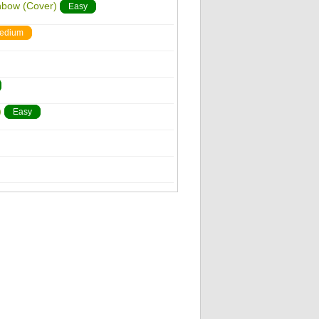
nbow (Cover)
Easy
edium
)
Easy