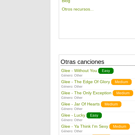
Blog
Otros recursos...
Otras canciones
Glee - Without You
Easy
Género:
Other
Glee - The Edge Of Glory
Medium
Género:
Other
Glee - The Only Exception
Medium
Género:
Other
Glee - Jar Of Hearts
Medium
Género:
Other
Glee - Lucky
Easy
Género:
Other
Glee - Ya Think I'm Sexy
Medium
Género:
Other