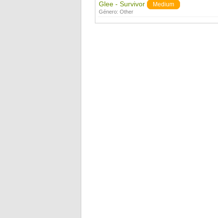
Glee - Survivor
Medium
Género:
Other