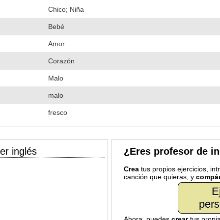
Chico; Niña
Bebé
Amor
Corazón
Malo
malo
fresco
er inglés
¿Eres profesor de i
Crea
tus propios ejercicios, in
canción que quieras, y
compár
E
pers
Ahora, puedes
crear
tus propi