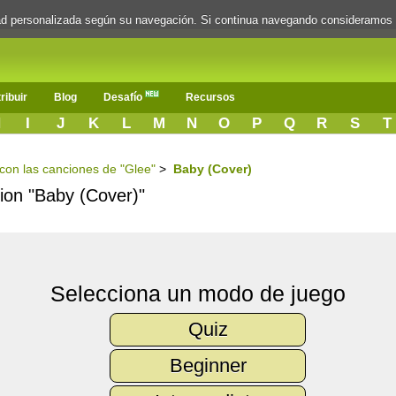
dad personalizada según su navegación. Si continua navegando consideramos
ribuir
Blog
Desafío
Recursos
H
I
J
K
L
M
N
O
P
Q
R
S
T
 con las canciones de "Glee"
>
Baby (Cover)
cion "Baby (Cover)"
Selecciona un modo de juego
Quiz
Beginner