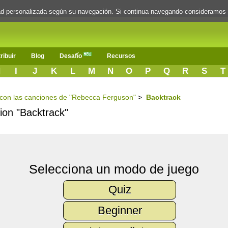
dad personalizada según su navegación. Si continua navegando consideramos
ribuir
Blog
Desafío
Recursos
H
I
J
K
L
M
N
O
P
Q
R
S
T
s con las canciones de "Rebecca Ferguson"
>
Backtrack
cion "Backtrack"
Selecciona un modo de juego
Quiz
Beginner