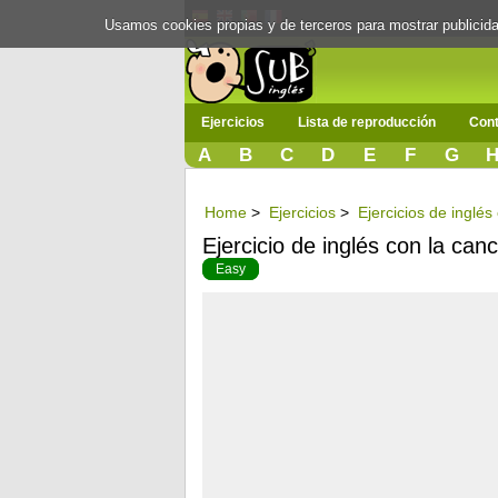
Usamos cookies propias y de terceros para mostrar publici
Ejercicios
Lista de reproducción
Cont
A
B
C
D
E
F
G
Home
>
Ejercicios
>
Ejercicios de inglé
Ejercicio de inglés con la can
Easy