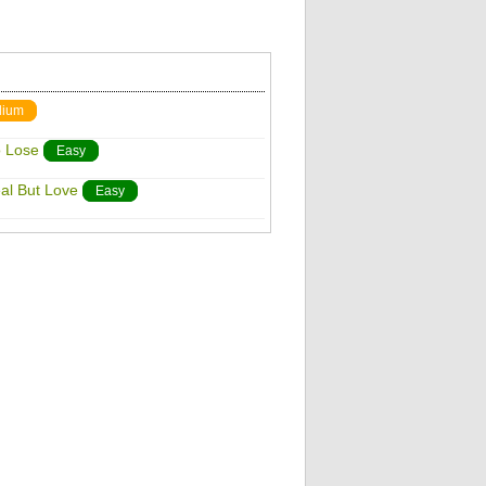
ium
 Lose
Easy
al But Love
Easy