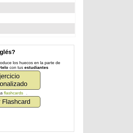
nglés?
troduce los huecos en la parte de
telo
con tus
estudiantes
jercicio
onalizado
as
flashcards
.
 Flashcard