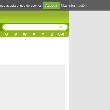
Login
Aceptar
Más información
 que acepta el uso de cookies
U
V
W
X
Y
Z
0-9