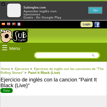
×
Subingles.com
Ver
Aprender inglés con
canciones
Gratis - En Google Play
Login
☰
Menu
Home
>
Ejercicios
>
Ejercicios de inglés con las canciones de "The
Rolling Stones"
>
Paint It Black (Live)
Ejercicio de inglés con la cancion "Paint It
Black (Live)"
Easy