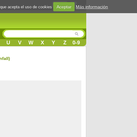
Login
Aceptar
Más información
 que acepta el uso de cookies
U
V
W
X
Y
Z
0-9
fall)