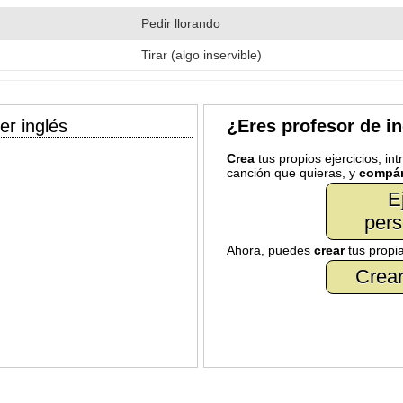
Pedir llorando
Tirar (algo inservible)
er inglés
¿Eres profesor de i
Crea
tus propios ejercicios, in
canción que quieras, y
compár
E
pers
Ahora, puedes
crear
tus propi
Crear