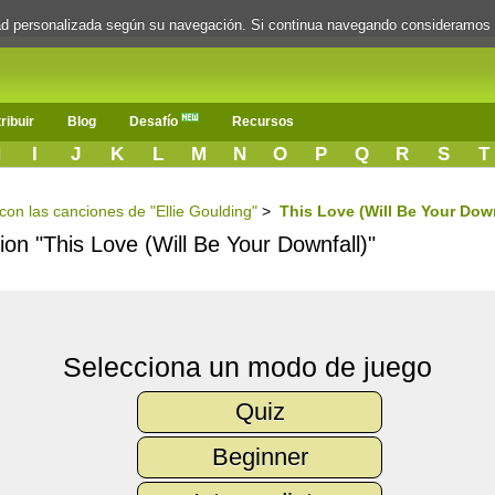
dad personalizada según su navegación. Si continua navegando consideramos
ribuir
Blog
Desafío
Recursos
H
I
J
K
L
M
N
O
P
Q
R
S
T
 con las canciones de "Ellie Goulding"
>
This Love (Will Be Your Down
cion "This Love (Will Be Your Downfall)"
Selecciona un modo de juego
Quiz
Beginner