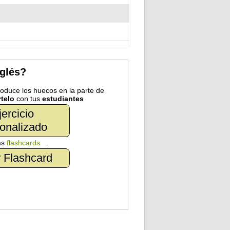
nglés?
troduce los huecos en la parte de
telo
con tus
estudiantes
jercicio
onalizado
as
flashcards
.
 Flashcard