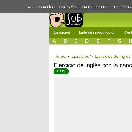
Usamos cookies propias y de terceros para mostrar publici
Ejercicios
Lista de reproducción
Cont
A
B
C
D
E
F
G
Home
>
Ejercicios
>
Ejercicios de inglés
Ejercicio de inglés con la can
Easy