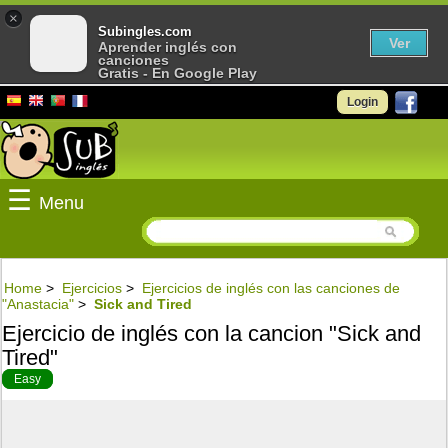
×
Subingles.com
Ver
Aprender inglés con
canciones
Gratis - En Google Play
Login
☰
Menu
Home
>
Ejercicios
>
Ejercicios de inglés con las canciones de
"Anastacia"
>
Sick and Tired
Ejercicio de inglés con la cancion "Sick and
Tired"
Easy