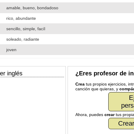
amable, bueno, bondadoso
rico, abundante
sencillo, simple, facíl
soleado, radiante
joven
er inglés
¿Eres profesor de i
Crea
tus propios ejercicios, in
canción que quieras, y
compár
E
pers
Ahora, puedes
crear
tus propi
Crear