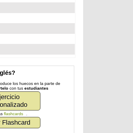
nglés?
troduce los huecos en la parte de
telo
con tus
estudiantes
jercicio
onalizado
as
flashcards
.
 Flashcard