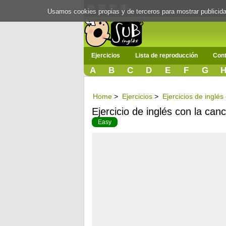
Usamos cookies propias y de terceros para mostrar publici
Ejercicios
Lista de reproducción
Cont
A
B
C
D
E
F
G
Home
>
Ejercicios
>
Ejercicios de inglé
Ejercicio de inglés con la can
Easy