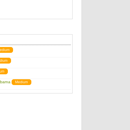
edium
dium
um
abama
Medium