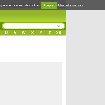
Login
Aceptar
Más información
 que acepta el uso de cookies
U
V
W
X
Y
Z
0-9