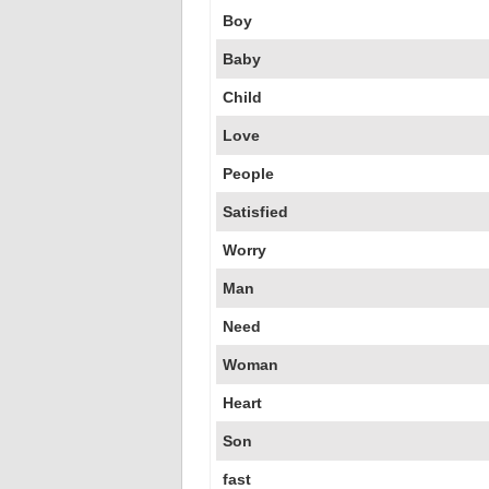
Boy
Baby
Child
Love
People
Satisfied
Worry
Man
Need
Woman
Heart
Son
fast