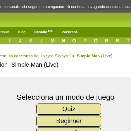
dad personalizada según su navegación. Si continua navegando consideramos
ribuir
Blog
Desafío
Recursos
H
I
J
K
L
M
N
O
P
Q
R
S
T
s con las canciones de "Lynyrd Skynyrd"
>
Simple Man (Live)
cion "Simple Man (Live)"
Selecciona un modo de juego
Quiz
Beginner