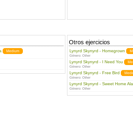
Otros ejercicios
a
Lynyrd Skynyrd - Homegrown
Medium
M
Género:
Other
Lynyrd Skynyrd - I Need You
Me
Género:
Other
Lynyrd Skynyrd - Free Bird
Medi
Género:
Other
Lynyrd Skynyrd - Sweet Home Al
Género:
Other