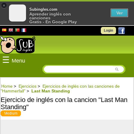
×
Subingles.com
Ver
Aprender inglés con
canciones
Gratis - En Google Play
Login
☰
Menu
Home
>
Ejercicios
>
Ejercicios de inglés con las canciones de
"Hammerfall"
>
Last Man Standing
Ejercicio de inglés con la cancion "Last Man
Standing"
Medium