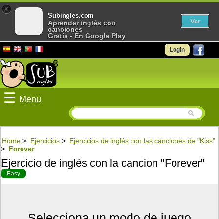
×
Subingles.com
Ver
Aprender inglés con
canciones
Gratis - En Google Play
Login
☰
Menu
Home
>
Ejercicios
>
Ejercicios de inglés con las canciones de "Kiss"
>
Forever
Ejercicio de inglés con la cancion "Forever"
Easy
Selecciona un modo de juego