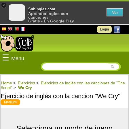
×
Subingles.com
Ver
Aprender inglés con
canciones
Gratis - En Google Play
Login
☰
Menu
Home
>
Ejercicios
>
Ejercicios de inglés con las canciones de "The
Script"
>
We Cry
Ejercicio de inglés con la cancion "We Cry"
Medium
Selecciona un modo de juego