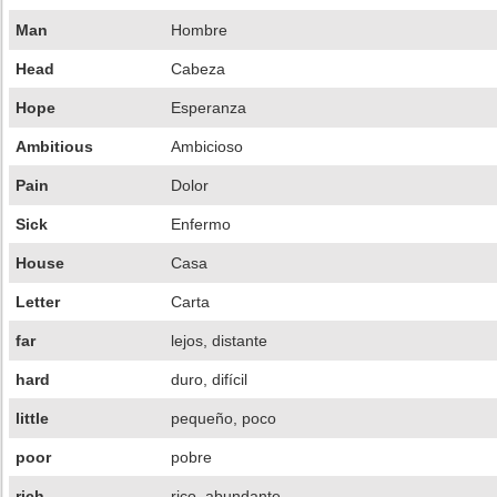
Man
Hombre
Head
Cabeza
Hope
Esperanza
Ambitious
Ambicioso
Pain
Dolor
Sick
Enfermo
House
Casa
Letter
Carta
far
lejos, distante
hard
duro, difícil
little
pequeño, poco
poor
pobre
rich
rico, abundante