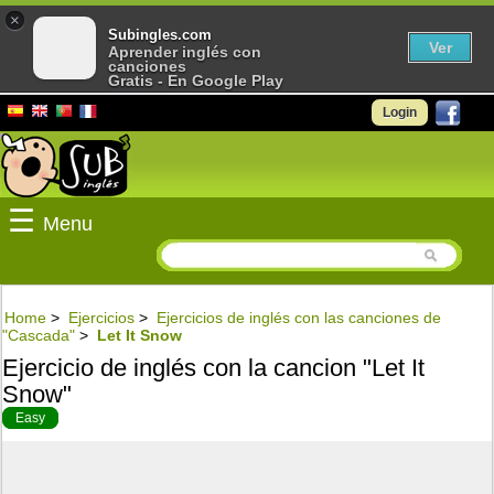
×
Subingles.com
Ver
Aprender inglés con
canciones
Gratis - En Google Play
Login
☰
Menu
Home
>
Ejercicios
>
Ejercicios de inglés con las canciones de
"Cascada"
>
Let It Snow
Ejercicio de inglés con la cancion "Let It
Snow"
Easy