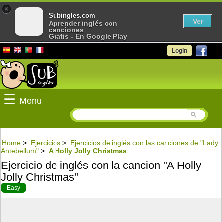
×
Subingles.com
Ver
Aprender inglés con
canciones
Gratis - En Google Play
Login
☰
Menu
Home
>
Ejercicios
>
Ejercicios de inglés con las canciones de "Lady
Antebellum"
>
A Holly Jolly Christmas
Ejercicio de inglés con la cancion "A Holly
Jolly Christmas"
Easy