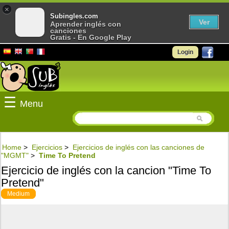
×
Subingles.com
Ver
Aprender inglés con
canciones
Gratis - En Google Play
Login
☰
Menu
Home
>
Ejercicios
>
Ejercicios de inglés con las canciones de
"MGMT"
>
Time To Pretend
Ejercicio de inglés con la cancion "Time To
Pretend"
Medium