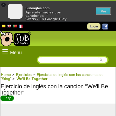
×
Subingles.com
Ver
Aprender inglés con
canciones
Gratis - En Google Play
Login
☰
Menu
Home
>
Ejercicios
>
Ejercicios de inglés con las canciones de
"Sting"
>
We'll Be Together
Ejercicio de inglés con la cancion "We'll Be
Together"
Easy