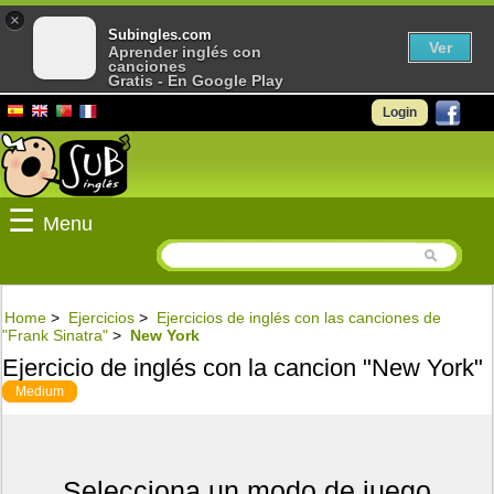
×
Subingles.com
Ver
Aprender inglés con
canciones
Gratis - En Google Play
Login
☰
Menu
Home
>
Ejercicios
>
Ejercicios de inglés con las canciones de
"Frank Sinatra"
>
New York
Ejercicio de inglés con la cancion "New York"
Medium
Selecciona un modo de juego