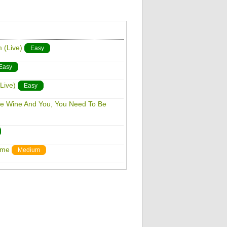
 (Live)
Easy
Easy
Live)
Easy
ne Wine And You, You Need To Be
ame
Medium