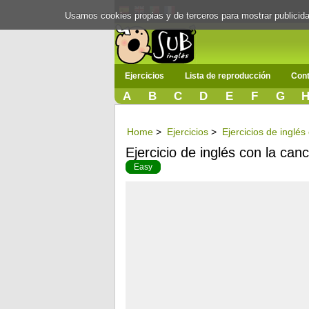
Usamos cookies propias y de terceros para mostrar publici
Ejercicios
Lista de reproducción
Cont
A
B
C
D
E
F
G
Home
>
Ejercicios
>
Ejercicios de inglé
Ejercicio de inglés con la canc
Easy