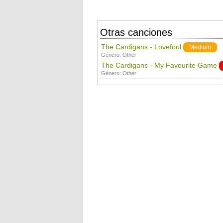
Otras canciones
The Cardigans - Lovefool
Medium
Género:
Other
The Cardigans - My Favourite Game
Género:
Other