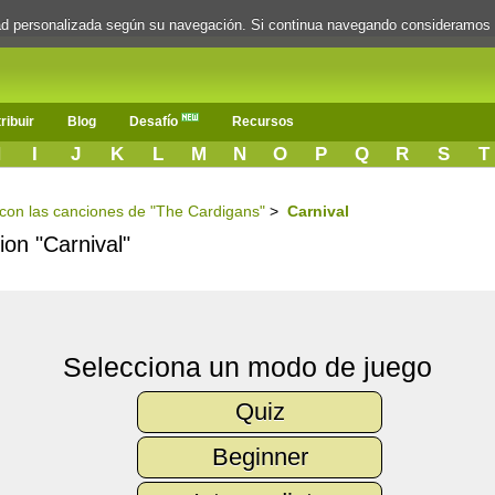
dad personalizada según su navegación. Si continua navegando consideramos
ribuir
Blog
Desafío
Recursos
H
I
J
K
L
M
N
O
P
Q
R
S
T
s con las canciones de "The Cardigans"
>
Carnival
ion "Carnival"
Selecciona un modo de juego
Quiz
Beginner