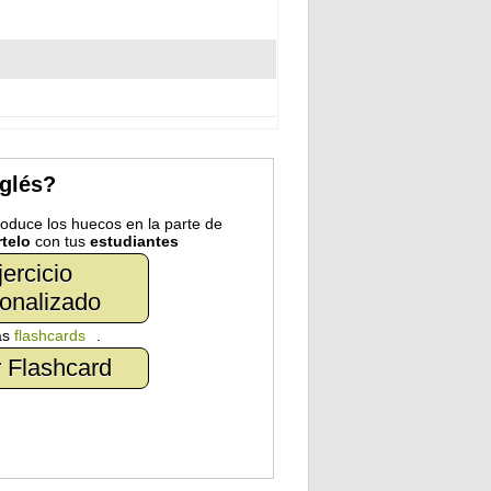
nglés?
troduce los huecos en la parte de
telo
con tus
estudiantes
jercicio
onalizado
as
flashcards
.
 Flashcard