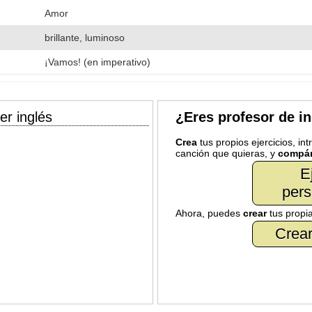
Amor
brillante, luminoso
¡Vamos! (en imperativo)
er inglés
¿Eres profesor de i
Crea
tus propios ejercicios, in
canción que quieras, y
compár
E
pers
Ahora, puedes
crear
tus propi
Crear