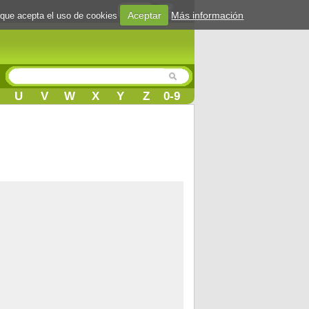
Login
Aceptar
Más información
 que acepta el uso de cookies
U
V
W
X
Y
Z
0-9