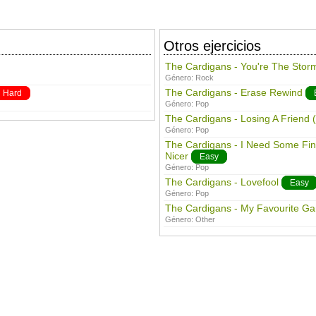
Otros ejercicios
The Cardigans - You're The Storm
Género:
Rock
The Cardigans - Erase Rewind
Hard
Género:
Pop
The Cardigans - Losing A Friend (
Género:
Pop
The Cardigans - I Need Some Fi
Nicer
Easy
Género:
Pop
The Cardigans - Lovefool
Easy
Género:
Pop
The Cardigans - My Favourite G
Género:
Other