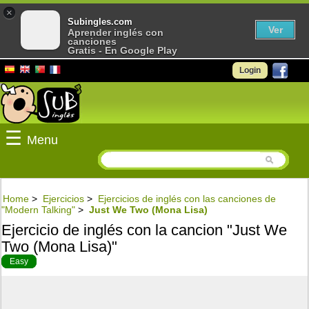
×
Subingles.com
Ver
Aprender inglés con
canciones
Gratis - En Google Play
Login
☰
Menu
Home
>
Ejercicios
>
Ejercicios de inglés con las canciones de
"Modern Talking"
>
Just We Two (Mona Lisa)
Ejercicio de inglés con la cancion "Just We
Two (Mona Lisa)"
Easy