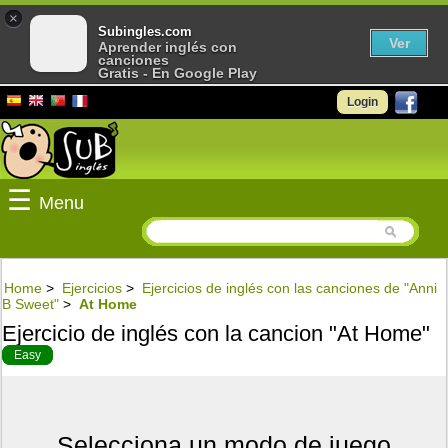
×
Subingles.com
Ver
Aprender inglés con
canciones
Gratis - En Google Play
Login
☰
Menu
Home
>
Ejercicios
>
Ejercicios de inglés con las canciones de "Anni
B Sweet"
>
At Home
Ejercicio de inglés con la cancion "At Home"
Easy
Selecciona un modo de juego