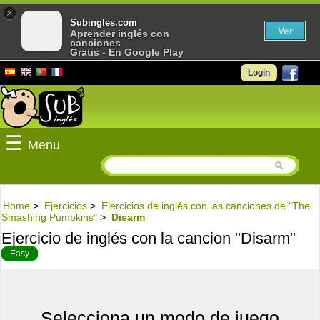
×
Subingles.com
Ver
Aprender inglés con
canciones
Gratis - En Google Play
Login
☰
Menu
Home
>
Ejercicios
>
Ejercicios de inglés con las canciones de "The
Smashing Pumpkins"
>
Disarm
Ejercicio de inglés con la cancion "Disarm"
Easy
Selecciona un modo de juego