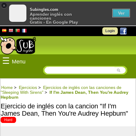
×
Subingles.com
Ver
Aprender inglés con
canciones
Gratis - En Google Play
Login
☰
Menu
Home
>
Ejercicios
>
Ejercicios de inglés con las canciones de
"Sleeping With Sirens"
>
If I'm James Dean, Then You're Audrey
Hepburn
Ejercicio de inglés con la cancion "If I'm
James Dean, Then You're Audrey Hepburn"
Hard