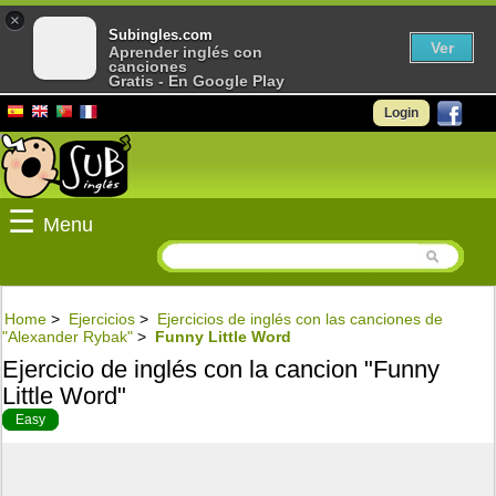
×
Subingles.com
Ver
Aprender inglés con
canciones
Gratis - En Google Play
Login
☰
Menu
Home
>
Ejercicios
>
Ejercicios de inglés con las canciones de
"Alexander Rybak"
>
Funny Little Word
Ejercicio de inglés con la cancion "Funny
Little Word"
Easy