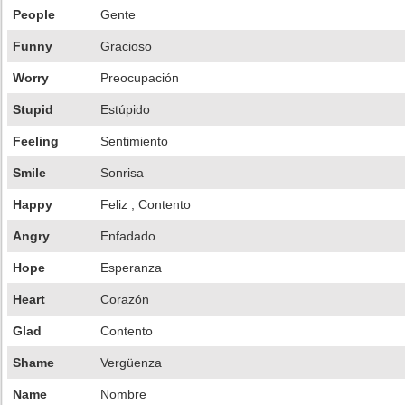
People
Gente
Funny
Gracioso
Worry
Preocupación
Stupid
Estúpido
Feeling
Sentimiento
Smile
Sonrisa
Happy
Feliz ; Contento
Angry
Enfadado
Hope
Esperanza
Heart
Corazón
Glad
Contento
Shame
Vergüenza
Name
Nombre