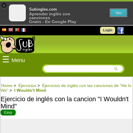
×
Subingles.com
Ver
Aprender inglés con
canciones
Gratis - En Google Play
Login
☰
Menu
Home
>
Ejercicios
>
Ejercicios de inglés con las canciones de "He Is
We"
>
I Wouldn't Mind
Ejercicio de inglés con la cancion "I Wouldn't
Mind"
Easy