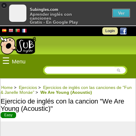
×
Subingles.com
Ver
Aprender inglés con
canciones
Gratis - En Google Play
Login
☰
Menu
Home
>
Ejercicios
>
Ejercicios de inglés con las canciones de "Fun
& Janelle Monáe"
>
We Are Young (Acoustic)
Ejercicio de inglés con la cancion "We Are
Young (Acoustic)"
Easy