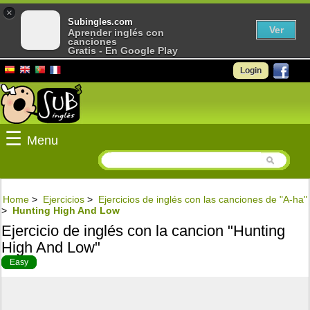
×
Subingles.com
Ver
Aprender inglés con
canciones
Gratis - En Google Play
Login
☰
Menu
Home
>
Ejercicios
>
Ejercicios de inglés con las canciones de "A-ha"
>
Hunting High And Low
Ejercicio de inglés con la cancion "Hunting
High And Low"
Easy