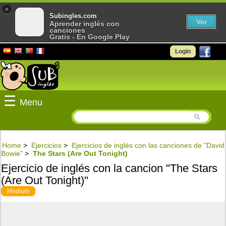
×
Subingles.com
Ver
Aprender inglés con
canciones
Gratis - En Google Play
Login
☰
Menu
Home
>
Ejercicios
>
Ejercicios de inglés con las canciones de "David
Bowie"
>
The Stars (Are Out Tonight)
Ejercicio de inglés con la cancion "The Stars
(Are Out Tonight)"
Medium