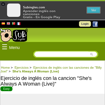
×
Subingles.com
Ver
Aprender inglés con
canciones
Gratis - En Google Play
Login
☰
Menu
Home
>
Ejercicios
>
Ejercicios de inglés con las canciones de "Billy
Joel"
>
She's Always A Woman (Live)
Ejercicio de inglés con la cancion "She's
Always A Woman (Live)"
Easy