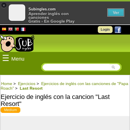
×
Subingles.com
Ver
Aprender inglés con
canciones
Gratis - En Google Play
Login
☰
Menu
Home
>
Ejercicios
>
Ejercicios de inglés con las canciones de "Papa
Roach"
>
Last Resort
Ejercicio de inglés con la cancion "Last
Resort"
Medium