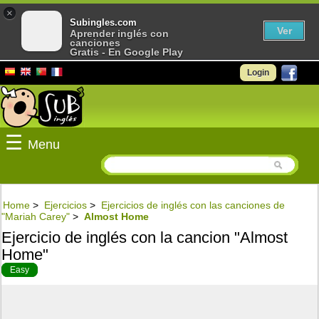
×
Subingles.com
Ver
Aprender inglés con
canciones
Gratis - En Google Play
Login
☰
Menu
Home
>
Ejercicios
>
Ejercicios de inglés con las canciones de
"Mariah Carey"
>
Almost Home
Ejercicio de inglés con la cancion "Almost
Home"
Easy