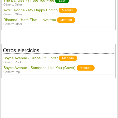
The Bangles - I'll Set You Free
Easy
Género:
Other
Avril Lavigne - My Happy Ending
Medium
Género:
Other
Rihanna - Hate That I Love You
Medium
Género:
Other
Otros ejercicios
Boyce Avenue - Drops Of Jupiter
Medium
Género:
Rock
Boyce Avenue - Someone Like You (Cover)
Medium
Género:
Pop