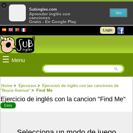
×
Subingles.com
Ver
Aprender inglés con
canciones
Gratis - En Google Play
Login
☰
Menu
Home
>
Ejercicios
>
Ejercicios de inglés con las canciones de
"Boyce Avenue"
>
Find Me
Ejercicio de inglés con la cancion "Find Me"
Easy
Selecciona un modo de juego