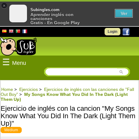
×
Subingles.com
Ver
Aprender inglés con
canciones
Gratis - En Google Play
Login
☰
Menu
Home
>
Ejercicios
>
Ejercicios de inglés con las canciones de "Fall
Out Boy"
>
My Songs Know What You Did In The Dark (Light
Them Up)
Ejercicio de inglés con la cancion "My Songs
Know What You Did In The Dark (Light Them
Up)"
Medium