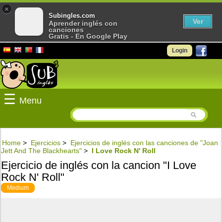
×
Subingles.com
Ver
Aprender inglés con
canciones
Gratis - En Google Play
Login
☰
Menu
Home
>
Ejercicios
>
Ejercicios de inglés con las canciones de "Joan
Jett And The Blackhearts"
>
I Love Rock N' Roll
Ejercicio de inglés con la cancion "I Love
Rock N' Roll"
Medium