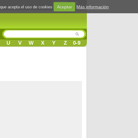
Login
Aceptar
Más información
 que acepta el uso de cookies
U
V
W
X
Y
Z
0-9