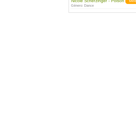
Nicole Scherzinger - Poison
Med
Género:
Dance