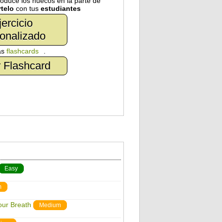
troduce los huecos en la parte de
telo
con tus
estudiantes
jercicio
onalizado
as
flashcards
.
 Flashcard
Easy
m
our Breath
Medium