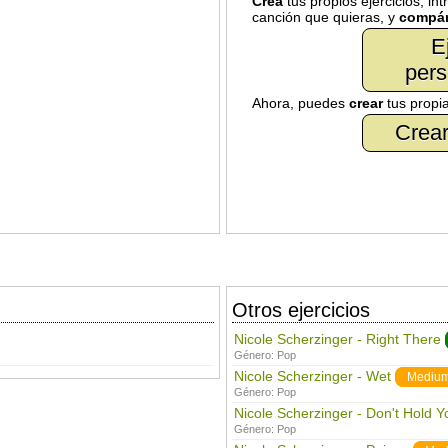
Crea
tus propios ejercicios, in
canción que quieras, y
compár
E
pers
Ahora, puedes
crear
tus propi
Crear
Otros ejercicios
Nicole Scherzinger - Right There
Género:
Pop
Nicole Scherzinger - Wet
Mediu
Género:
Pop
Nicole Scherzinger - Don't Hold Y
Género:
Pop