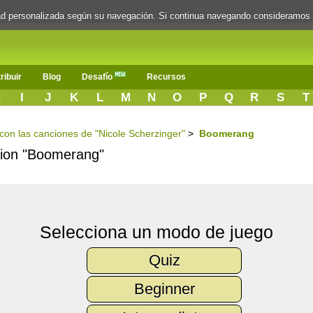
dad personalizada según su navegación. Si continua navegando consideramos
ribuir
Blog
Desafío
Recursos
H
I
J
K
L
M
N
O
P
Q
R
S
T
s con las canciones de "Nicole Scherzinger"
>
Boomerang
ncion "Boomerang"
Selecciona un modo de juego
Quiz
Beginner