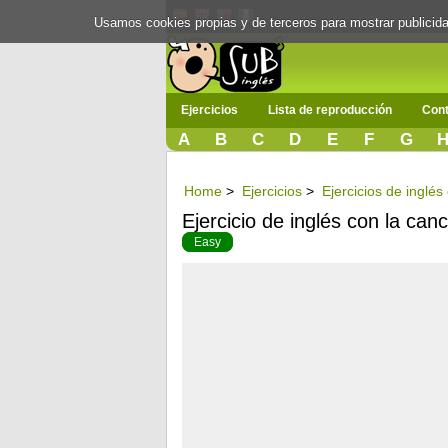
Usamos cookies propias y de terceros para mostrar publici
Ejercicios
Lista de reproducción
Cont
A
B
C
D
E
F
G
Home
>
Ejercicios
>
Ejercicios de inglé
Ejercicio de inglés con la ca
Easy