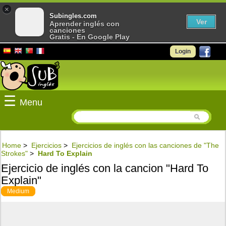
×
Subingles.com
Ver
Aprender inglés con
canciones
Gratis - En Google Play
Login
☰
Menu
Home
>
Ejercicios
>
Ejercicios de inglés con las canciones de "The
Strokes"
>
Hard To Explain
Ejercicio de inglés con la cancion "Hard To
Explain"
Medium