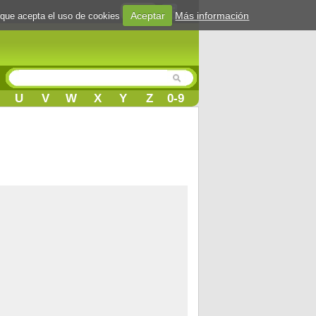
Login
Aceptar
Más información
 que acepta el uso de cookies
U
V
W
X
Y
Z
0-9