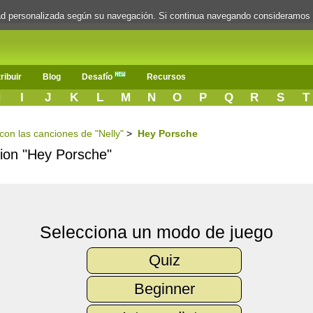
dad personalizada según su navegación. Si continua navegando consideramos
ribuir
Blog
Desafío
Recursos
H
I
J
K
L
M
N
O
P
Q
R
S
T
 con las canciones de "Nelly"
>
Hey Porsche
ncion "Hey Porsche"
Selecciona un modo de juego
Quiz
Beginner