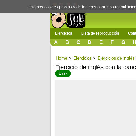
Usamos cookies propias y de terceros para mostrar publici
Ejercicios
Lista de reproducción
Cont
A
B
C
D
E
F
G
Home
>
Ejercicios
>
Ejercicios de inglés
Ejercicio de inglés con la ca
Easy