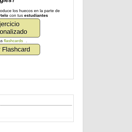
nglés?
troduce los huecos en la parte de
telo
con tus
estudiantes
jercicio
onalizado
as
flashcards
.
 Flashcard