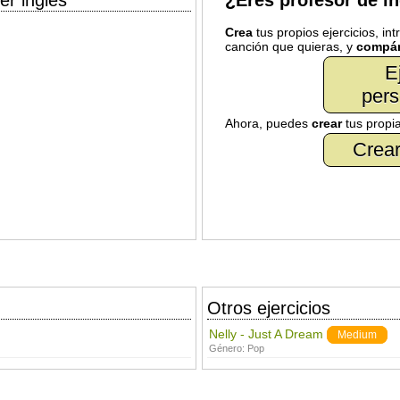
er inglés
¿Eres profesor de i
Crea
tus propios ejercicios, in
canción que quieras, y
compár
E
pers
Ahora, puedes
crear
tus propi
Crear
Otros ejercicios
Nelly - Just A Dream
Medium
Género:
Pop