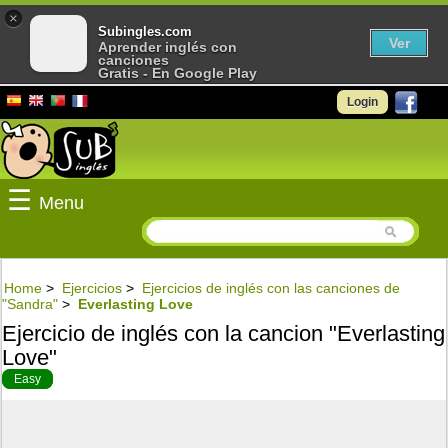
×
Subingles.com
Ver
Aprender inglés con
canciones
Gratis - En Google Play
Login
☰
Menu
Home
>
Ejercicios
>
Ejercicios de inglés con las canciones de
"Sandra"
>
Everlasting Love
Ejercicio de inglés con la cancion "Everlasting
Love"
Easy