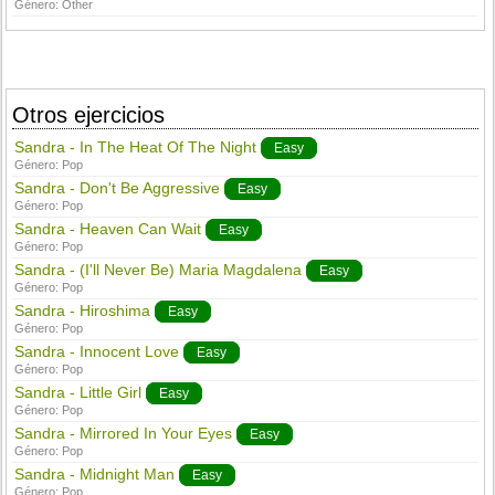
Género:
Other
Otros ejercicios
Sandra - In The Heat Of The Night
Easy
Género:
Pop
Sandra - Don't Be Aggressive
Easy
Género:
Pop
Sandra - Heaven Can Wait
Easy
Género:
Pop
Sandra - (I'll Never Be) Maria Magdalena
Easy
Género:
Pop
Sandra - Hiroshima
Easy
Género:
Pop
Sandra - Innocent Love
Easy
Género:
Pop
Sandra - Little Girl
Easy
Género:
Pop
Sandra - Mirrored In Your Eyes
Easy
Género:
Pop
Sandra - Midnight Man
Easy
Género:
Pop