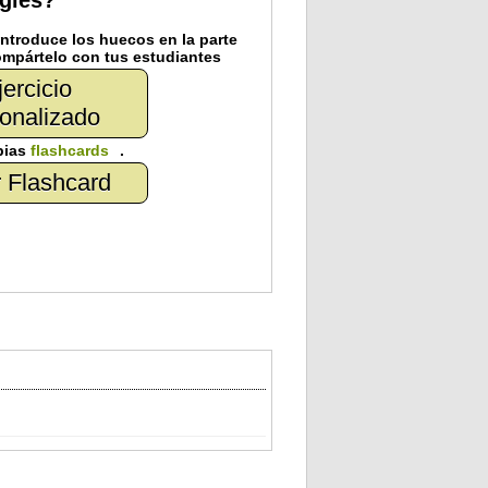
nglés?
introduce los huecos en la parte
mpártelo
con tus
estudiantes
jercicio
onalizado
pias
flashcards
.
 Flashcard