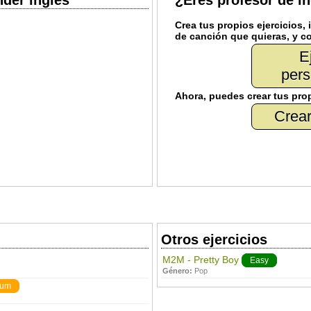
nder inglés
¿Eres profesor de i
Crea
tus propios ejercicios, 
de canción que quieras, y
co
E
pers
Ahora, puedes
crear
tus pro
Crear
Otros ejercicios
M2M - Pretty Boy
Easy
Género:
Pop
ium