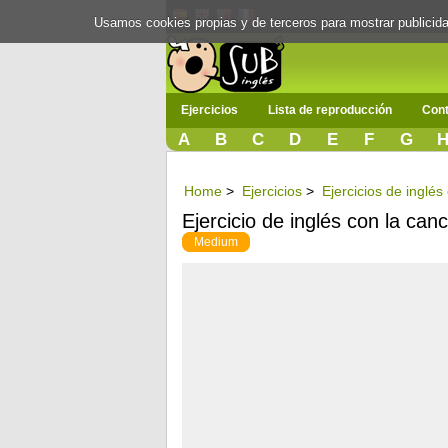
Usamos cookies propias y de terceros para mostrar publici
Ejercicios
Lista de reproducción
Cont
A
B
C
D
E
F
G
Home
>
Ejercicios
>
Ejercicios de inglé
Ejercicio de inglés con la ca
Medium