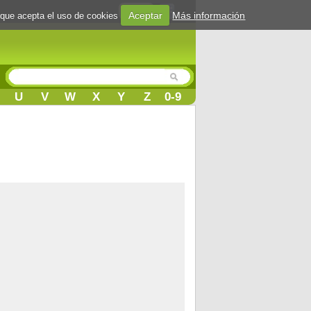
Login
Aceptar
Más información
 que acepta el uso de cookies
U
V
W
X
Y
Z
0-9