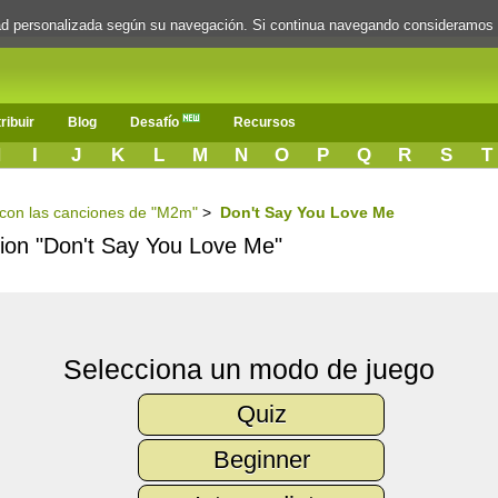
dad personalizada según su navegación. Si continua navegando consideramos
ribuir
Blog
Desafío
Recursos
H
I
J
K
L
M
N
O
P
Q
R
S
T
s con las canciones de "M2m"
>
Don't Say You Love Me
ncion "Don't Say You Love Me"
Selecciona un modo de juego
Quiz
Beginner