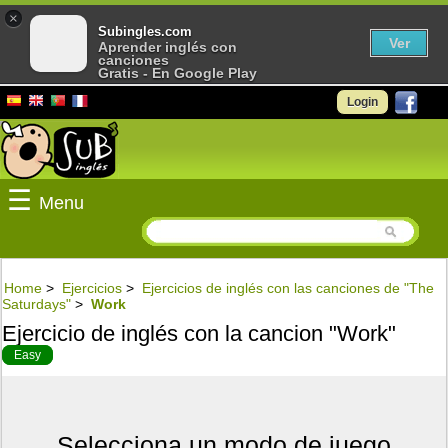
×
Subingles.com
Ver
Aprender inglés con
canciones
Gratis - En Google Play
Login
☰
Menu
Home
>
Ejercicios
>
Ejercicios de inglés con las canciones de "The
Saturdays"
>
Work
Ejercicio de inglés con la cancion "Work"
Easy
Selecciona un modo de juego