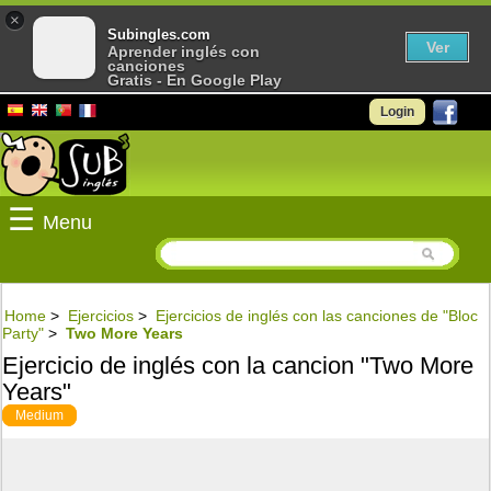
×
Subingles.com
Ver
Aprender inglés con
canciones
Gratis - En Google Play
Login
☰
Menu
Home
>
Ejercicios
>
Ejercicios de inglés con las canciones de "Bloc
Party"
>
Two More Years
Ejercicio de inglés con la cancion "Two More
Years"
Medium