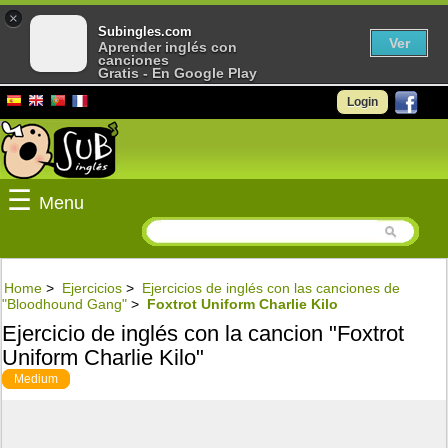
×
Subingles.com
Ver
Aprender inglés con
canciones
Gratis - En Google Play
Login
☰
Menu
Home
>
Ejercicios
>
Ejercicios de inglés con las canciones de
"Bloodhound Gang"
>
Foxtrot Uniform Charlie Kilo
Ejercicio de inglés con la cancion "Foxtrot
Uniform Charlie Kilo"
Medium