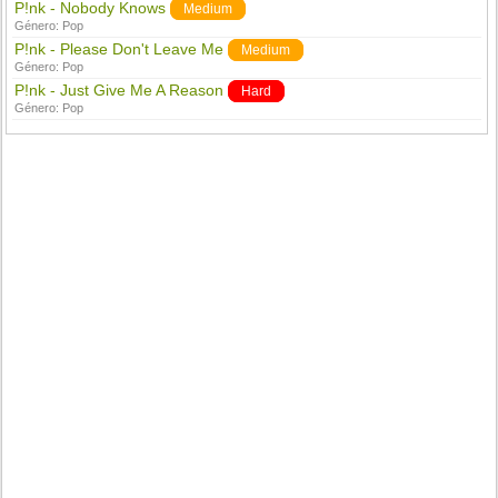
P!nk - Nobody Knows
Medium
Género:
Pop
P!nk - Please Don't Leave Me
Medium
Género:
Pop
P!nk - Just Give Me A Reason
Hard
Género:
Pop