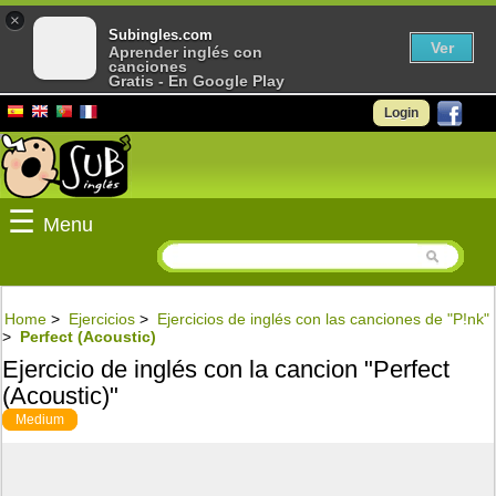
×
Subingles.com
Ver
Aprender inglés con
canciones
Gratis - En Google Play
Login
☰
Menu
Home
>
Ejercicios
>
Ejercicios de inglés con las canciones de "P!nk"
>
Perfect (Acoustic)
Ejercicio de inglés con la cancion "Perfect
(Acoustic)"
Medium