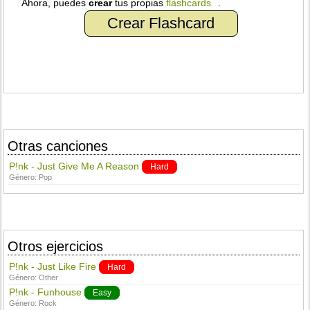
Ahora, puedes
crear
tus propias
flashcards
.
Crear Flashcard
Otras canciones
P!nk - Just Give Me A Reason
Hard
Género:
Pop
Otros ejercicios
P!nk - Just Like Fire
Hard
Género:
Other
P!nk - Funhouse
Easy
Género:
Rock