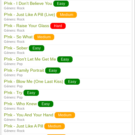
P!nk - I Don't Believe You
Easy
Género:
Rock
P!nk - Just Like A Pill (Live)
Medium
Género:
Rock
P!nk - Raise Your Glass
Hard
Género:
Rock
P!nk - So What
Medium
Género:
Rock
P!nk - Sober
Easy
Género:
Rock
P!nk - Don't Let Me Get Me
Easy
Género:
Pop
P!nk - Family Portrait
Easy
Género:
Pop
P!nk - Blow Me (One Last Kiss)
Easy
Género:
Pop
P!nk - Try
Easy
Género:
Pop
P!nk - Who Knew
Easy
Género:
Rock
P!nk - You And Your Hand
Medium
Género:
Rock
P!nk - Just Like A Pill
Medium
Género:
Rock