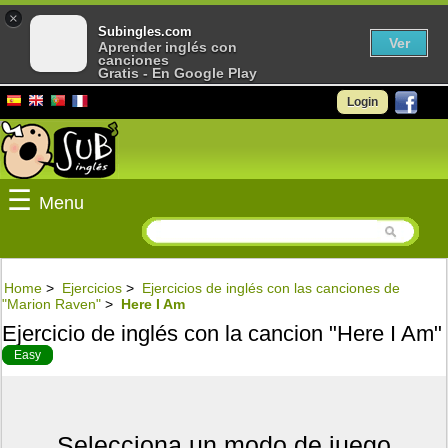
×
Subingles.com
Ver
Aprender inglés con
canciones
Gratis - En Google Play
Login
☰
Menu
Home
>
Ejercicios
>
Ejercicios de inglés con las canciones de
"Marion Raven"
>
Here I Am
Ejercicio de inglés con la cancion "Here I Am"
Easy
Selecciona un modo de juego