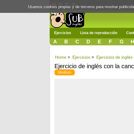
Usamos cookies propias y de terceros para mostrar publici
Ejercicios
Lista de reproducción
Cont
A
B
C
D
E
F
G
Home
>
Ejercicios
>
Ejercicios de inglé
Ejercicio de inglés con la ca
Medium