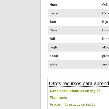
Hate
Odi
Face
Car
Son
Hijo
Pain
Dolo
full
llen
high
alto
soon
pron
wide
anch
Otros recursos para aprend
Canciones infantiles en inglés
Flashcards
Frases más usadas en inglés