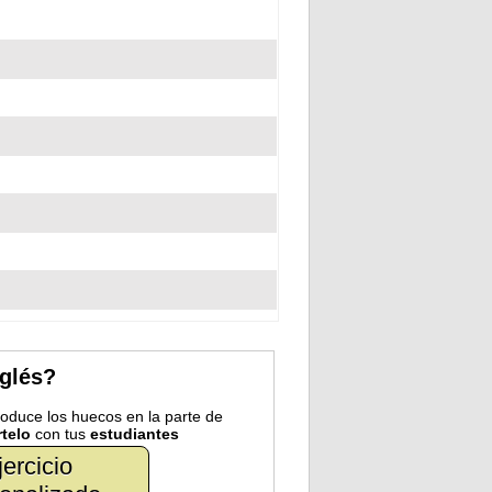
nglés?
troduce los huecos en la parte de
telo
con tus
estudiantes
jercicio