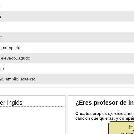
o
a
r
o, completo
, elevado, agudo
to
o, amplio, extenso
er inglés
¿Eres profesor de i
Crea
tus propios ejercicios, in
canción que quieras, y
compár
E