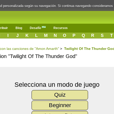
dad personalizada según su navegación. Si continua navegando consideramos
ribuir
Blog
Desafío
Recursos
H
I
J
K
L
M
N
O
P
Q
R
S
T
s con las canciones de "Amon Amarth"
>
Twilight Of The Thunder Go
ncion "Twilight Of The Thunder God"
Selecciona un modo de juego
Quiz
Beginner