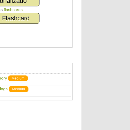
onalizado
as
flashcards
.
 Flashcard
mory
Medium
ings
Medium