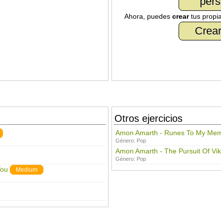
pers
Ahora, puedes
crear
tus propi
Crear
Otros ejercicios
Amon Amarth - Runes To My Me
Género:
Pop
Amon Amarth - The Pursuit Of Vik
Género:
Pop
You
Medium