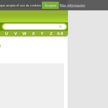
Login
Aceptar
Más información
 que acepta el uso de cookies
U
V
W
X
Y
Z
0-9
d