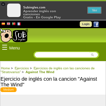
×
Subingles.com
Ver
Aprender inglés con
canciones
Gratis - En Google Play
Login
☰
Menu
Home
>
Ejercicios
>
Ejercicios de inglés con las canciones de
"Stratovarius"
>
Against The Wind
Ejercicio de inglés con la cancion "Against
The Wind"
Medium